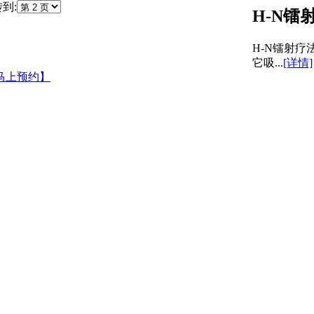
到:
H-N镭
H-N镭射
它吸...
[详情]
马上预约】