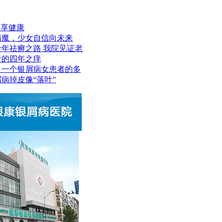
，享健康
病魔，少女自信向未来
年祛癣之路 我院见证老
者的四年之痒
：一个银屑病女患者的多
病掉皮像“落叶”