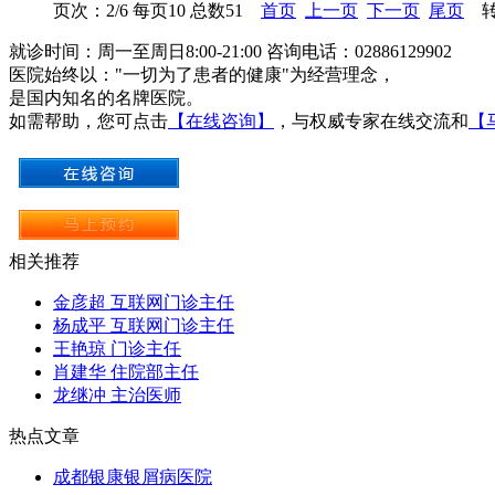
页次：2/6 每页10 总数51
首页
上一页
下一页
尾页
转
就诊时间：周一至周日8:00-21:00 咨询电话：02886129902
医院始终以："一切为了患者的健康"为经营理念，
是国内知名的名牌医院。
如需帮助，您可点击
【在线咨询】
，与权威专家在线交流和
【
相关推荐
金彦超 互联网门诊主任
杨成平 互联网门诊主任
王艳琼 门诊主任
肖建华 住院部主任
龙继冲 主治医师
热点文章
成都银康银屑病医院