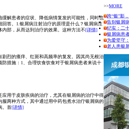
>>
MORE
跨“银”影
地缓解患者的症状、降低病情复发的可能性，同时也
告别银屑
回答。1.银屑病注射治疗的原理是什么？银屑病注
纪实：二十
体内部，从而达到治疗的效果。这种方法不
[详情]
银屑病患
为爱坚守
老人患银屑
有剧烈的瘙痒、红斑和高频率的复发。因其尚无根治
预防措施：1、合理饮食饮食对于银屑病患者来说十
泛应用于皮肤疾病的治疗，尤其在银屑病的治疗中得
内服两种方式，其中通过用中药包煮水治疗银屑病的
病。首
[详情]