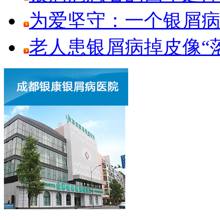
为爱坚守：一个银屑
老人患银屑病掉皮像“