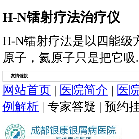
H-N镭射疗法治疗仪
H-N镭射疗法是以四能
原子，氦原子只是把它吸..
友情链接
网站首页
|
医院简介
|
医
例解析
|
专家答疑
|
预约