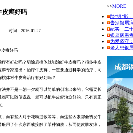
>>
MORE
牛皮癣好吗
跨“银”影
告别银屑
纪实：二十
：2016-01-27
银屑病患
为爱坚守
老人患银屑
治疗有好处吗？切除扁桃体就能治好牛皮癣吗？很多牛皮
皮癣专家指出：治疗牛皮癣，一定要通过科学的治疗，同
扁桃体对牛皮癣治疗有好处吗？
方法并不是一朝一夕就可以简单的创造出来的，它需要长
谁都可以随便说说，就可以把牛皮癣治愈好的。只有真正
扰。
敏，而有些人对于花粉过敏等等，而这些因素都会诱发牛
曾服用了什么东西或接触了某种物质，从而使皮肤发痒，