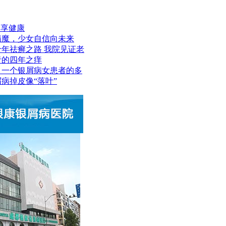
，享健康
病魔，少女自信向未来
年祛癣之路 我院见证老
者的四年之痒
：一个银屑病女患者的多
病掉皮像“落叶”