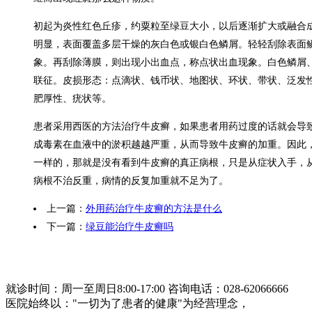
初起为炎性红色丘疹，约粟粒至绿豆大小，以后逐渐扩大或融合
明显，表面覆盖多层干燥的灰白色或银白色鳞屑。轻轻刮除表面
象。再刮除薄膜，则出现小出血点，称点状出血现象。白色鳞屑
联征。皮损形态：点滴状、钱币状、地图状、环状、带状、泛发
肥厚性、疣状等。
患者采用西医的方法治疗牛皮癣，如果患者用药过度的话就会导
成毒素在血液中的淤积越越严重，从而导致牛皮癣的加重。因此
一样的，那就是没有看到牛皮癣的真正病根，只是从症状入手，
病根不治反重，病情的反复加重就不足为了。
上一篇：
外用药治疗牛皮癣的方法是什么
下一篇：
绿豆能治疗牛皮癣吗
就诊时间：周一至周日8:00-17:00 咨询电话：028-62066666
医院始终以："一切为了患者的健康"为经营理念，