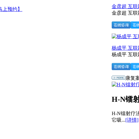
金彦超 互
马上预约】
金彦超 互联网
杨成平 互
杨成平 互联
康复
H-N镭
H-N镭射
它吸...
[详情]