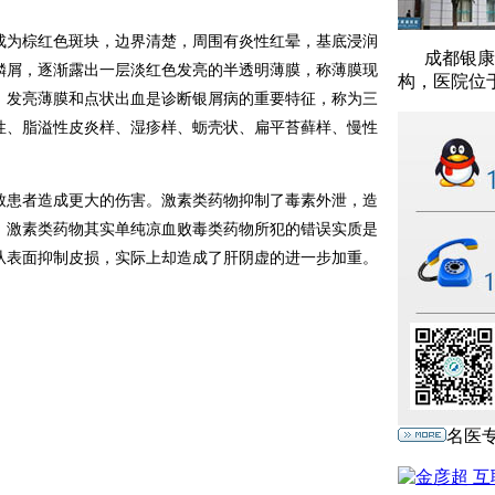
成为棕红色斑块，边界清楚，周围有炎性红晕，基底浸润
成都银康银
鳞屑，逐渐露出一层淡红色发亮的半透明薄膜，称薄膜现
构，医院位于
、发亮薄膜和点状出血是诊断银屑病的重要特征，称为三
性、脂溢性皮炎样、湿疹样、蛎壳状、扁平苔藓样、慢性
致患者造成更大的伤害。激素类药物抑制了毒素外泄，造
，激素类药物其实单纯凉血败毒类药物所犯的错误实质是
从表面抑制皮损，实际上却造成了肝阴虚的进一步加重。
名医